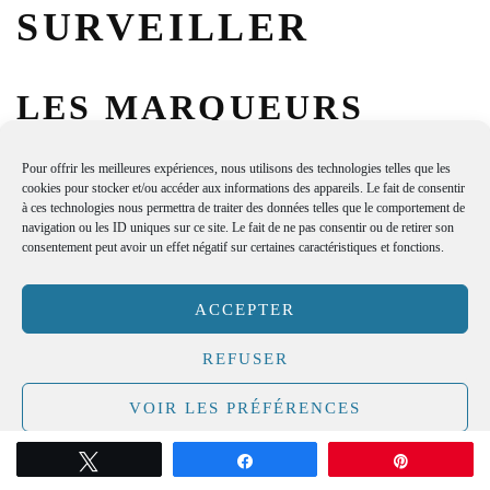
SURVEILLER
LES MARQUEURS
CONCRETS
Pour offrir les meilleures expériences, nous utilisons des technologies telles que les
D’AMÉLIORATION
cookies pour stocker et/ou accéder aux informations des appareils. Le fait de consentir
à ces technologies nous permettra de traiter des données telles que le comportement de
navigation ou les ID uniques sur ce site. Le fait de ne pas consentir ou de retirer son
consentement peut avoir un effet négatif sur certaines caractéristiques et fonctions.
En cas d’APLV, l’amélioration se juge sur du concret : peau
moins inflammatoire, selles plus régulières, douleurs réduites,
ACCEPTER
sommeil plus stable, meilleure prise des repas, courbe de
REFUSER
croissance
qui reprend son rythme. Noter ces éléments pendant
une période définie évite l’effet « impression ». Le suivi sert aussi
VOIR LES PRÉFÉRENCES
à décider si le diagnostic tient la route, ou si une autre piste doit
être travaillée. Parfois, une seule chose change (moins de sang
Politique de cookies
Tweetez
Partagez
Épingle
Mentions légales
dans les selles, par exemple) alors que le reste continue : c’est une