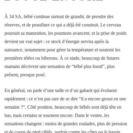
À 34 SA,
bébé
continue surtout de grandir, de prendre des
réserves, et de peaufiner ce qui a déjà été construit. Le cerveau
poursuit sa maturation, les poumons avancent, et la prise de
poids
devient un vrai sujet : ce stock d’énergie servira après la
naissance
, notamment pour gérer la température et soutenir les
premières tétées ou biberons. À ce stade, beaucoup de futures
mamans décrivent une sensation de “bébé plus lourd”, plus
présent, presque posé.
En général, on parle d’une
taille
et d’un gabarit qui évoluent
rapidement : ce n’est pas rare de se dire “il a encore grossi en une
semaine
?”. Côté
position
, beaucoup de
bébés
sont déjà tête en
bas, mais certains se tournent encore. Dans le
ventre
, les
sensations changent : moins de grandes roulades, plus de
pression
et de coups de pied ciblés, parfois contre les côtes ou le
bassin
.